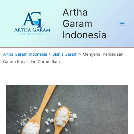
Skip
Dapatkan FREE Sample untuk
Artha
to
pembelian pertama. Hubungi kami
Got it!
disini
content
Garam
Main
Indonesia
Men
Artha Garam Indonesia
>
Bisnis Garam
>
Mengenal Perbedaan
Garam Kasar dan Garam Ikan