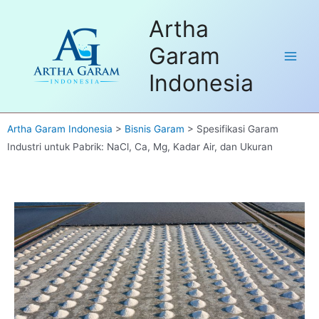
Skip
Dapatkan FREE Sample untuk
Artha
to
pembelian pertama. Hubungi kami
Got it!
disini
content
Garam
Main
Indonesia
Men
Artha Garam Indonesia
>
Bisnis Garam
>
Spesifikasi Garam
Industri untuk Pabrik: NaCl, Ca, Mg, Kadar Air, dan Ukuran