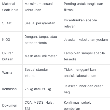
Material
Maksimum sesuai
Penting untuk tangki dan
tidak larut
kebutuhan
filtrasi
Dicantumkan apabila
Sulfat
Sesuai persyaratan
relevan
Dengan, tanpa, atau
KIO3
Jelaskan kebutuhan yodium
batas tertentu
Ukuran
Lampirkan sampel apabila
Mesh atau milimeter
butiran
tersedia
Sesuai standar
Tidak menggantikan
Warna
internal
analisis laboratorium
Jelaskan inner dan outer
Kemasan
25 kg atau 50 kg
bag
COA, MSDS, Halal,
Konfirmasi sebelum
Dokumen
SNI
pembelian