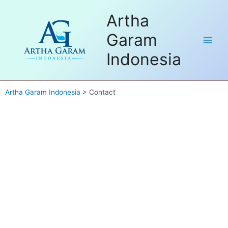
Dapatkan FREE Sample untuk
Artha
pembelian pertama. Hubungi kami
Got it!
disini
Garam
Indonesia
Artha Garam Indonesia
>
Contact