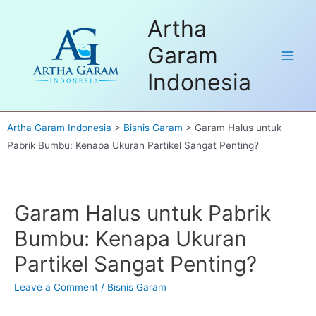
Skip
Dapatkan FREE Sample untuk
Artha
to
pembelian pertama. Hubungi kami
Got it!
disini
content
Garam
Main
Indonesia
Men
Artha Garam Indonesia
>
Bisnis Garam
>
Garam Halus untuk
Pabrik Bumbu: Kenapa Ukuran Partikel Sangat Penting?
Garam Halus untuk Pabrik
Bumbu: Kenapa Ukuran
Partikel Sangat Penting?
Leave a Comment
/
Bisnis Garam