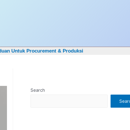
Got it!
duan Untuk Procurement & Produksi
Search
Sear