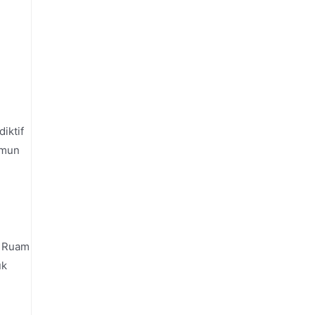
iktif
amun
. Ruam
uk