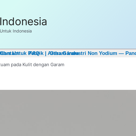
E Sample untuk pembelian pertama. Hubungi kami
disini
Indonesia
Untuk Indonesia
lus Untuk Pabrik | Artha Garam
Contact
FAQ
Garam Industri Non Yodium — Pan
Ruam pada Kulit dengan Garam