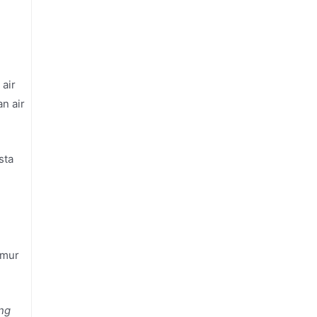
air
n air
sta
amur
ng