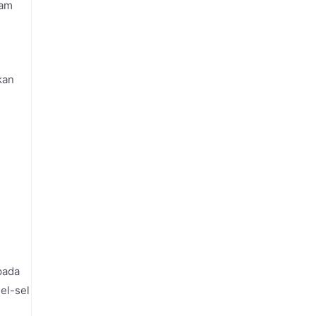
ram
kan
pada
el-sel