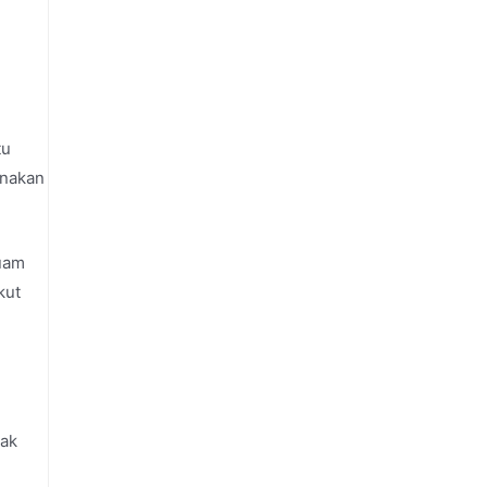
tu
nakan
ruam
kut
tak