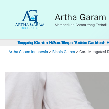
Skip
Dapatkan FRE
to
Artha Garam 
content
Memberikan Garam Yang Terbaik 
Tentang Kami
Supplier Garam Halus Tanpa Yodium — Mesh Ha
Produk
Bisnis Garam
Artha Garam Indonesia
>
Bisnis Garam
>
Cara Mengatasi 