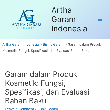
Skip
Dapatkan FREE Sample untuk pembelian
Artha
Got it!
to
pertama. Hubungi kami
disini
content
Garam
Main
Indonesia
Men
Artha Garam Indonesia
>
Bisnis Garam
>
Garam dalam Produk
Kosmetik: Fungsi, Spesifikasi, dan Evaluasi Bahan Baku
Garam dalam Produk
Kosmetik: Fungsi,
Spesifikasi, dan Evaluasi
Bahan Baku
Leave a Comment
/
Bisnis Garam