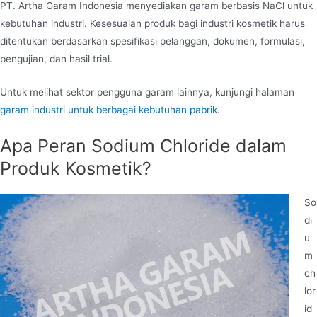
PT. Artha Garam Indonesia menyediakan garam berbasis NaCl untuk
kebutuhan industri. Kesesuaian produk bagi industri kosmetik harus
ditentukan berdasarkan spesifikasi pelanggan, dokumen, formulasi,
pengujian, dan hasil trial.
Untuk melihat sektor pengguna garam lainnya, kunjungi halaman
garam industri untuk berbagai kebutuhan pabrik
.
Apa Peran Sodium Chloride dalam
Produk Kosmetik?
So
di
u
m
ch
lor
id