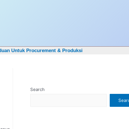
Got it!
duan Untuk Procurement & Produksi
Search
Sear