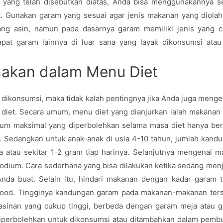
m yang telah disebutkan diatas, Anda bisa menggunakannya s
. Gunakan garam yang sesuai agar jenis makanan yang diolah
ang asin, namun pada dasarnya garam memiliki jenis yang 
at garam lainnya di luar sana yang layak dikonsumsi atau
nakan dalam Menu Diet
ikonsumsi, maka tidak kalah pentingnya jika Anda juga menge
 diet. Secara umum, menu diet yang dianjurkan ialah makanan
um maksimal yang diperbolehkan selama masa diet hanya ber
. Sedangkan untuk anak-anak di usia 4-10 tahun, jumlah kand
 atau sekitar 1-2 gram tiap harinya. Selanjutnya mengenai 
dium. Cara sederhana yang bisa dilakukan ketika sedang menj
da buat. Selain itu, hindari makanan dengan kadar garam t
st food. Tingginya kandungan garam pada makanan-makanan ter
easinan yang cukup tinggi, berbeda dengan garam meja atau 
g diperbolehkan untuk dikonsumsi atau ditambahkan dalam pemb