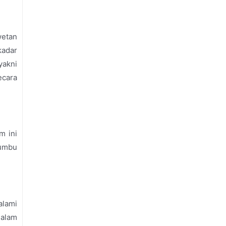
wetan
kadar
yakni
ecara
m ini
bumbu
alami
Dalam