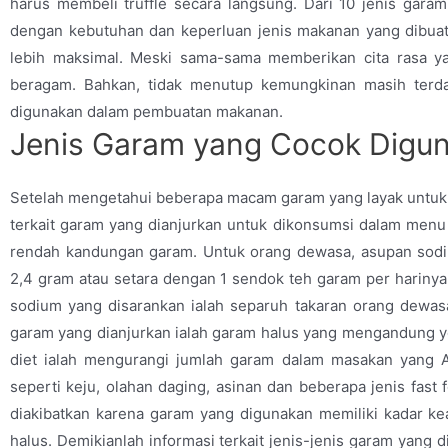
harus membeli truffle secara langsung. Dari 10 jenis gara
dengan kebutuhan dan keperluan jenis makanan yang dibuat
lebih maksimal. Meski sama-sama memberikan cita rasa y
beragam. Bahkan, tidak menutup kemungkinan masih terdap
digunakan dalam pembuatan makanan.
Jenis Garam yang Cocok Digu
Setelah mengetahui beberapa macam garam yang layak untuk d
terkait garam yang dianjurkan untuk dikonsumsi dalam menu
rendah kandungan garam. Untuk orang dewasa, asupan sodi
2,4 gram atau setara dengan 1 sendok teh garam per harinya
sodium yang disarankan ialah separuh takaran orang dewasa
garam yang dianjurkan ialah garam halus yang mengandung yo
diet ialah mengurangi jumlah garam dalam masakan yang An
seperti keju, olahan daging, asinan dan beberapa jenis fa
diakibatkan karena garam yang digunakan memiliki kadar k
halus. Demikianlah informasi terkait jenis-jenis garam yan