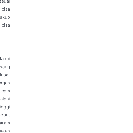
esuai
 bisa
cukup
 bisa
tahui
 yang
kisar
ungan
macam
alani
inggi
sebut
garam
uatan