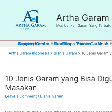
Dapatkan FRE
Artha Garam 
Memberikan Garam Yang Terbaik 
Tentang Kami
Supplier Garam Halus Tanpa Yodium — Mesh Ha
Produk
Bisnis Garam
Artha Garam Indonesia
>
Bisnis Garam
>
10 Jenis Garam 
10 Jenis Garam yang Bisa Di
Masakan
Leave a Comment
/
Bisnis Garam