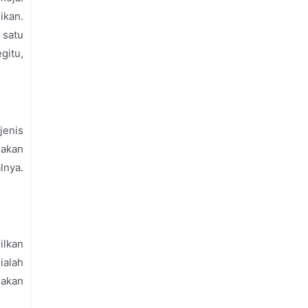
ikan.
 satu
gitu,
jenis
nakan
lnya.
ilkan
ialah
nakan