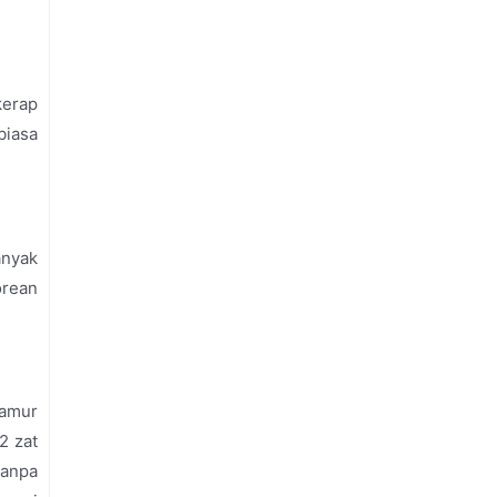
kerap
biasa
anyak
orean
jamur
2 zat
tanpa