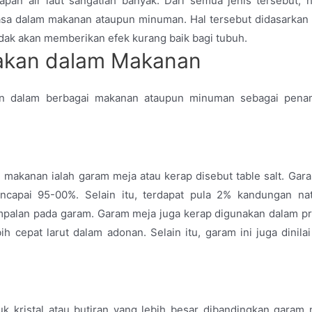
pan air laut sangatlah banyak. Dari semua jenis tersebut, 
asa dalam makanan ataupun minuman. Hal tersebut didasarkan
dak akan memberikan efek kurang baik bagi tubuh.
nakan dalam Makanan
kan dalam berbagai makanan ataupun minuman sebagai pen
akanan ialah garam meja atau kerap disebut table salt. Gara
ncapai 95-00%. Selain itu, terdapat pula 2% kandungan na
mpalan pada garam. Garam meja juga kerap digunakan dalam p
 cepat larut dalam adonan. Selain itu, garam ini juga dinilai
kristal atau butiran yang lebih besar dibandingkan garam 