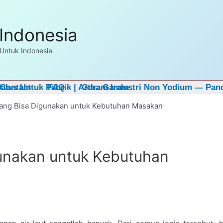
E Sample untuk pembelian pertama. Hubungi kami
disini
Indonesia
Untuk Indonesia
lus Untuk Pabrik | Artha Garam
Contact
FAQ
Garam Industri Non Yodium — Pan
yang Bisa Digunakan untuk Kebutuhan Masakan
gunakan untuk Kebutuhan