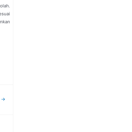
olah.
esuai
inkan
t
→