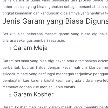
Jenis garam di dunia yang dihasilkan dari proses pengenda
beberapa saja yang bisa digunakan sebagai penambah cita r
tingkat keamanan dan kandungan didalamnya yang nantinya ti
Jenis Garam yang Biasa Digu
Berikut ialah beberapa macam garam yang biasa diguna
citarasa sekaligus pemberi rasa asin.
Garam Meja
Garam pertama yang bisa digunakan atau ditambahkan dalam m
berbentuk butiran halus dengan kadar natrium klorida me
silicoaluminate yang berfungsi mencegah terjadinya penggu
pembuatan kue karena kristal kecil yang ada didalamnya lebih
membuat adonan kue menjadi lebih elastis.
Garam Kosher
Garam kosher merupakan garam masak yang memiliki bentuk 