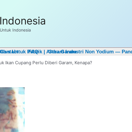
E Sample untuk pembelian pertama. Hubungi kami
disini
Indonesia
Untuk Indonesia
lus Untuk Pabrik | Artha Garam
Contact
FAQ
Garam Industri Non Yodium — Pan
uk Ikan Cupang Perlu Diberi Garam, Kenapa?