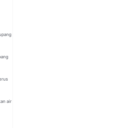
cupang
pang
erus
an air