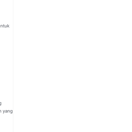
untuk
g
n yang