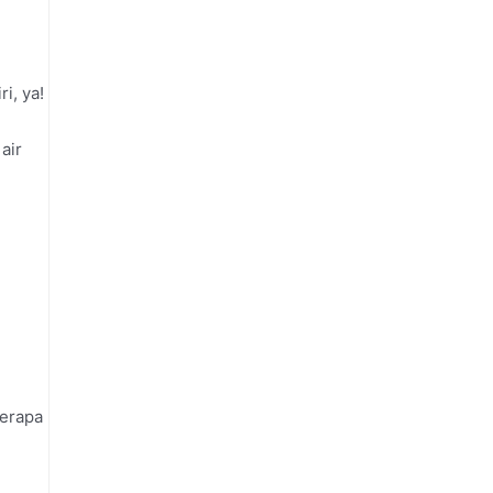
i, ya!
air
berapa