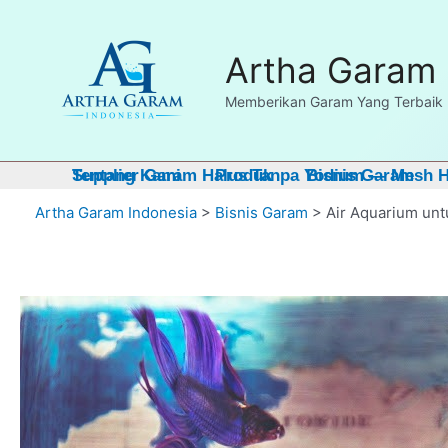
Skip
Dapatkan FRE
to
Artha Garam 
content
Memberikan Garam Yang Terbaik 
Tentang Kami
Supplier Garam Halus Tanpa Yodium — Mesh Ha
Produk
Bisnis Garam
Artha Garam Indonesia
>
Bisnis Garam
>
Air Aquarium unt