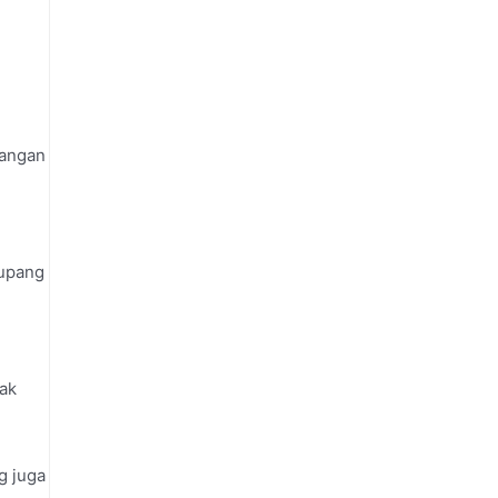
dangan
cupang
dak
g juga