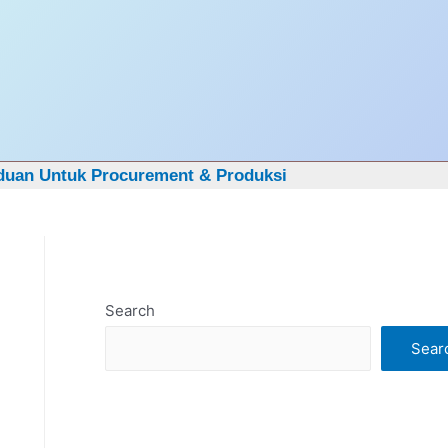
Got it!
duan Untuk Procurement & Produksi
Search
Sear