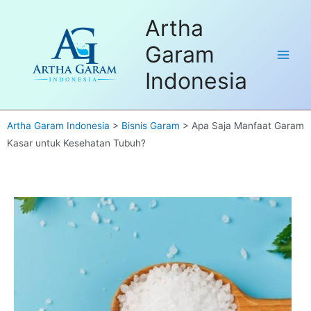
Skip
Dapatkan FREE Sample untuk
Artha
to
pembelian pertama. Hubungi kami
Got it!
disini
content
Garam
Main
Indonesia
Men
Artha Garam Indonesia
>
Bisnis Garam
>
Apa Saja Manfaat Garam
Kasar untuk Kesehatan Tubuh?