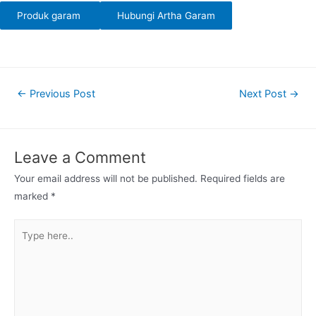
Produk garam
Hubungi Artha Garam
Post
←
Previous Post
Next Post
→
navigation
Leave a Comment
Your email address will not be published.
Required fields are
marked
*
Type
here..