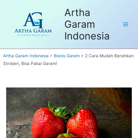
Skip
Dapatkan FREE Sample untuk
Artha
to
pembelian pertama. Hubungi kami
Got it!
disini
content
Garam
Main
Indonesia
Men
Artha Garam Indonesia
>
Bisnis Garam
>
2 Cara Mudah Bersihkan
Stroberi, Bisa Pakai Garam!