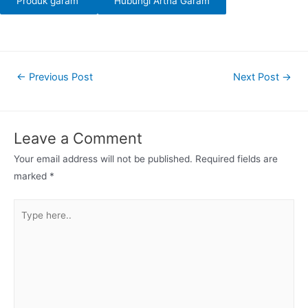
Produk garam
Hubungi Artha Garam
Post
←
Previous Post
Next Post
→
navigation
Leave a Comment
Your email address will not be published.
Required fields are
marked
*
Type
here..