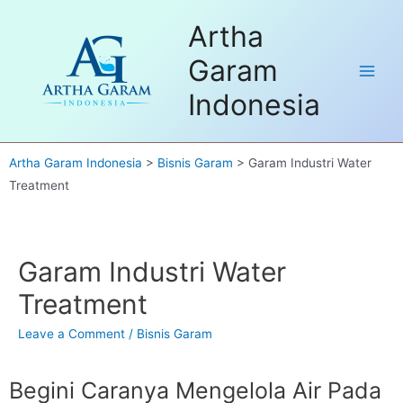
Dapatkan FREE Sample untuk
Artha
pembelian pertama. Hubungi kami
Got it!
disini
Garam
Indonesia
Artha Garam Indonesia
>
Bisnis Garam
>
Garam Industri Water
Treatment
Garam Industri Water
Treatment
Leave a Comment
/
Bisnis Garam
Begini Caranya Mengelola Air Pada