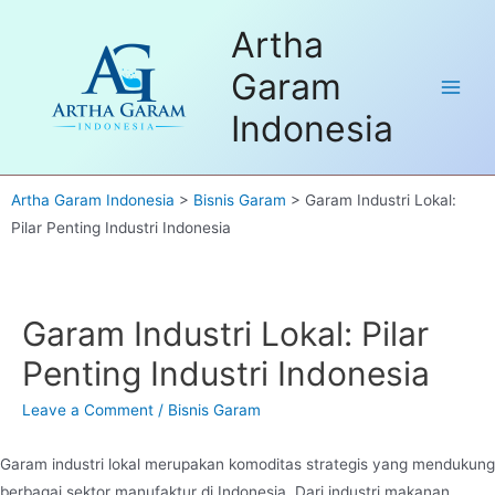
Skip
Dapatkan FREE Sample untuk
Artha
to
pembelian pertama. Hubungi kami
Got it!
disini
content
Garam
Main
Indonesia
Men
Artha Garam Indonesia
>
Bisnis Garam
>
Garam Industri Lokal:
Pilar Penting Industri Indonesia
Garam Industri Lokal: Pilar
Penting Industri Indonesia
Leave a Comment
/
Bisnis Garam
Garam industri lokal merupakan komoditas strategis yang mendukung
berbagai sektor manufaktur di Indonesia. Dari industri makanan,