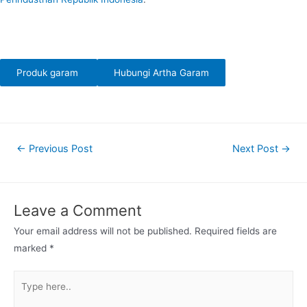
Produk garam
Hubungi Artha Garam
Post
←
Previous Post
Next Post
→
navigation
Leave a Comment
Your email address will not be published.
Required fields are
marked
*
Type
here..