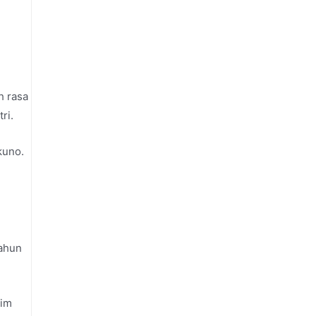
h rasa
tri.
kuno.
tahun
sim