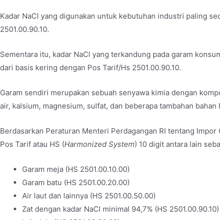
Kadar NaCl yang digunakan untuk kebutuhan industri paling sedi
2501.00.90.10.
Sementara itu, kadar NaCl yang terkandung pada garam konsums
dari basis kering dengan Pos Tarif/Hs 2501.00.90.10.
Garam sendiri merupakan sebuah senyawa kimia dengan kompon
air, kalsium, magnesium, sulfat, dan beberapa tambahan bahan l
Berdasarkan Peraturan Menteri Perdagangan RI tentang Impor G
Pos Tarif atau HS (
Harmonized System
) 10 digit antara lain seb
Garam meja
(HS 2501.00.10.00)
Garam batu
(HS 2501.00.20.00)
Air laut dan lainnya
(HS 2501.00.50.00)
Zat dengan kadar NaCl minimal 94,7%
(HS 2501.00.90.10)