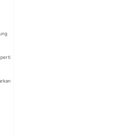
tung
perti
arkan