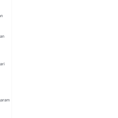
an
dan
ari
garam