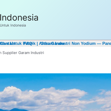
E Sample untuk pembelian pertama. Hubungi kami
disini
Indonesia
Untuk Indonesia
lus Untuk Pabrik | Artha Garam
Contact
FAQ
Garam Industri Non Yodium — Pan
 Supplier Garam Industri