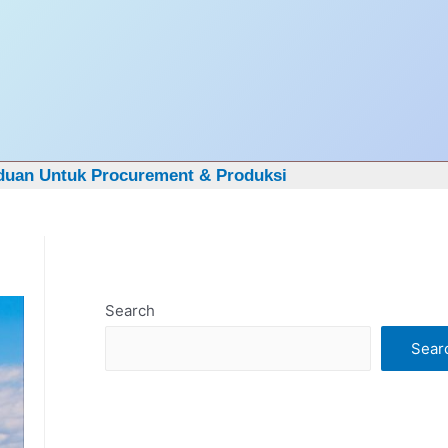
Got it!
duan Untuk Procurement & Produksi
Search
Sear