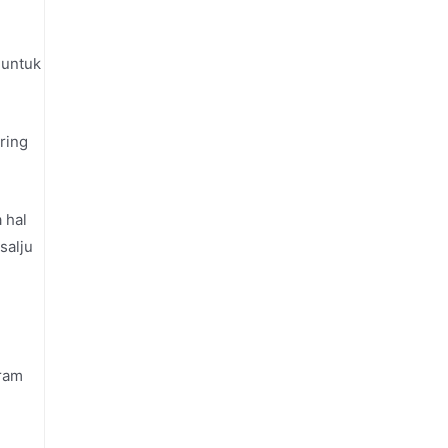
 untuk
ring
 hal
salju
aram