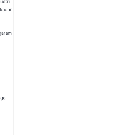
ustri
 kadar
 garam
uga