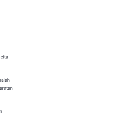
cita
salah
aratan
m