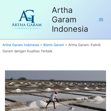
Skip
Dapatkan FREE Sample untuk
Artha
to
pembelian pertama. Hubungi kami
Got it!
disini
content
Garam
Main
Indonesia
Men
Artha Garam Indonesia
>
Bisnis Garam
>
Artha Garam: Pabrik
Garam dengan Kualitas Terbaik